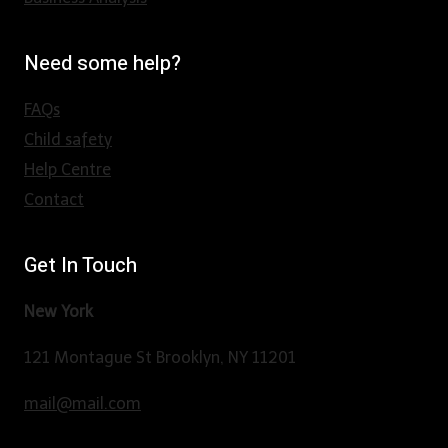
Need some help?
FAQs
Child safety
Help Centre
Contact
Get In Touch
New York
121 Montague St Brooklyn, NY 11201
mail@mail.com