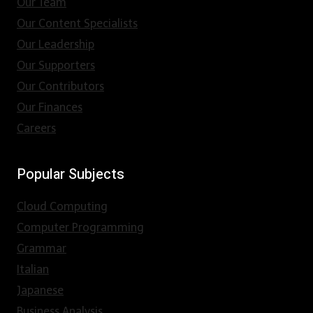
Our Team
Our Content Specialists
Our Leadership
Our Supporters
Our Contributors
Our Finances
Careers
Popular Subjects
Cloud Computing
Computer Programming
Grammar
Italian
Japanese
Business Analysis