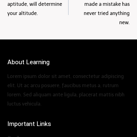
navigation
aptitude, will determine
made a mistake has
your altitude.
never tried anything
new.
About Learning
Lorem ipsum dolor sit amet, consectetur adipiscing
elit. Ut ac arcu posuere, faucibus metus a, rutrum
lorem. Sed aliquam ante ligula, placerat mattis nibh
luctus vehicula.
Important Links