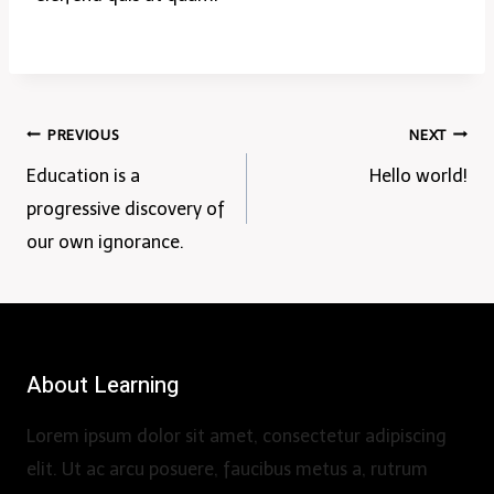
Post
PREVIOUS
NEXT
Education is a
Hello world!
navigation
progressive discovery of
our own ignorance.
About Learning
Lorem ipsum dolor sit amet, consectetur adipiscing
elit. Ut ac arcu posuere, faucibus metus a, rutrum