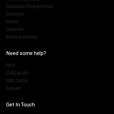
Computer Programming
Grammar
Italian
Japanese
Business Analysis
Need some help?
FAQs
Child safety
Help Centre
Contact
Get In Touch