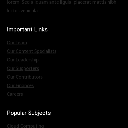
lorem. Sed aliquam ante ligula, placerat mattis nibh
luctus vehicula.
Important Links
Our Team
Our Content Specialists
Our Leadership
Our Supporters
Our Contributors
Our Finances
Careers
Popular Subjects
Cloud Computing